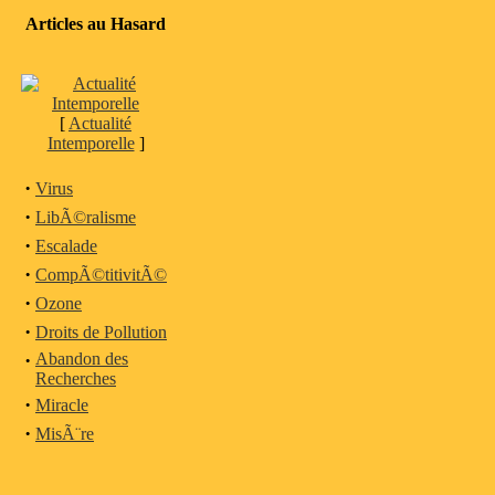
Articles au Hasard
[
Actualité
Intemporelle
]
·
Virus
·
LibÃ©ralisme
·
Escalade
·
CompÃ©titivitÃ©
·
Ozone
·
Droits de Pollution
·
Abandon des
Recherches
·
Miracle
·
MisÃ¨re