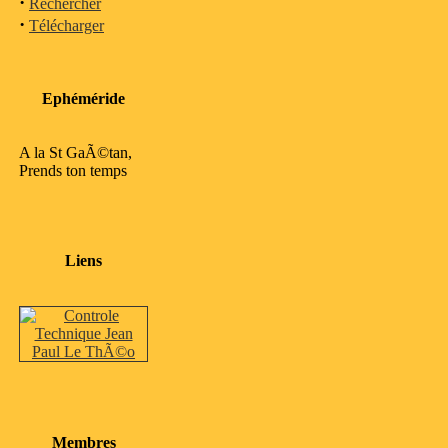
·
Rechercher
·
Télécharger
Ephéméride
A la St GaÃ©tan,
Prends ton temps
Liens
Membres