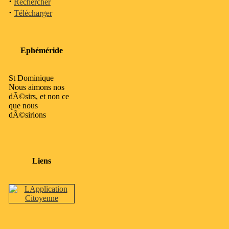
·
Rechercher
·
Télécharger
Ephéméride
St Dominique
Nous aimons nos
dÃ©sirs, et non ce
que nous
dÃ©sirions
Liens