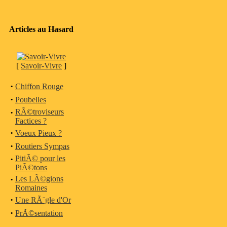
Articles au Hasard
[
Savoir-Vivre
]
·
Chiffon Rouge
·
Poubelles
·
RÃ©troviseurs
Factices ?
·
Voeux Pieux ?
·
Routiers Sympas
·
PitiÃ© pour les
PiÃ©tons
·
Les LÃ©gions
Romaines
·
Une RÃ¨gle d'Or
·
PrÃ©sentation