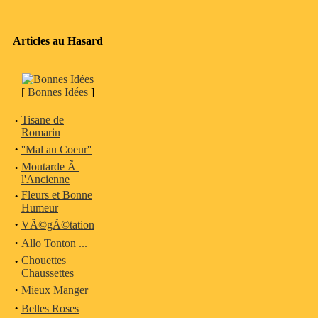
Articles au Hasard
[
Bonnes Idées
]
·
Tisane de
Romarin
·
''Mal au Coeur''
·
Moutarde Ã
l'Ancienne
·
Fleurs et Bonne
Humeur
·
VÃ©gÃ©tation
·
Allo Tonton ...
·
Chouettes
Chaussettes
·
Mieux Manger
·
Belles Roses