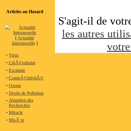
Articles au Hasard
S'agit-il de vot
les autres utili
[
Actualité
votre
Intemporelle
]
·
Virus
·
LibÃ©ralisme
·
Escalade
·
CompÃ©titivitÃ©
·
Ozone
·
Droits de Pollution
·
Abandon des
Recherches
·
Miracle
·
MisÃ¨re