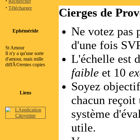
·
Rechercher
·
Télécharger
Cierges de Pro
Ne votez pas 
Ephéméride
d'une fois SVP
St Amour
Il n'y a qu'une sorte
L'échelle est d
d'amour, mais mille
diffÃ©rentes copies
faible
et 10
ex
Soyez objectif
Liens
chacun reçoit 
système d'éval
utile.