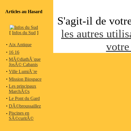
Articles au Hasard
S'agit-il de vot
les autres utili
[
Infos du Sud
]
votre
·
Aix Antique
·
16 16
·
MÃ©diathÃ¨que
JosÃ© Cabanis
·
Ville LumiÃ¨re
·
Mission Biospace
·
Les principaux
MarchÃ©s
·
Le Pont du Gard
·
DÃ©broussaillez
·
Piscines en
SÃ©curitÃ©