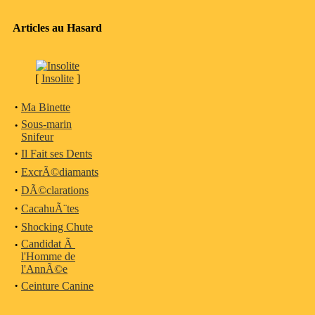
Articles au Hasard
[
Insolite
]
·
Ma Binette
·
Sous-marin
Snifeur
·
Il Fait ses Dents
·
ExcrÃ©diamants
·
DÃ©clarations
·
CacahuÃ¨tes
·
Shocking Chute
·
Candidat Ã
l'Homme de
l'AnnÃ©e
·
Ceinture Canine