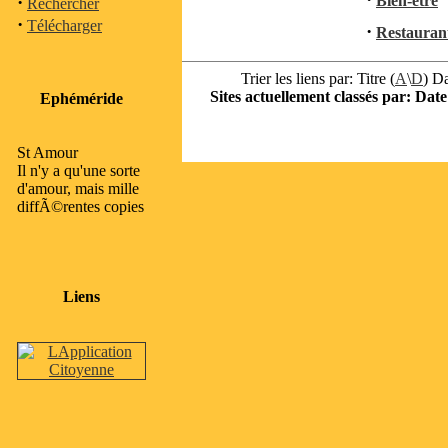
·
Bien-être
Rechercher
·
Télécharger
·
Restauran
Trier les liens par: Titre (
A
\
D
) Da
Sites actuellement classés par: Date
Ephéméride
St Amour
Il n'y a qu'une sorte
d'amour, mais mille
diffÃ©rentes copies
Liens