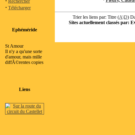
·
Fleurs, Cadeau
Rechercher
·
Télécharger
Trier les liens par: Titre (
A
\
D
) Da
Sites actuellement classés par: E
Ephéméride
St Amour
Il n'y a qu'une sorte
d'amour, mais mille
diffÃ©rentes copies
Liens