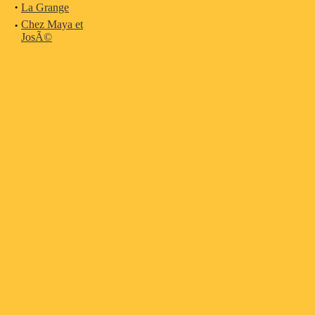
·
La Grange
·
Chez Maya et
JosÃ©