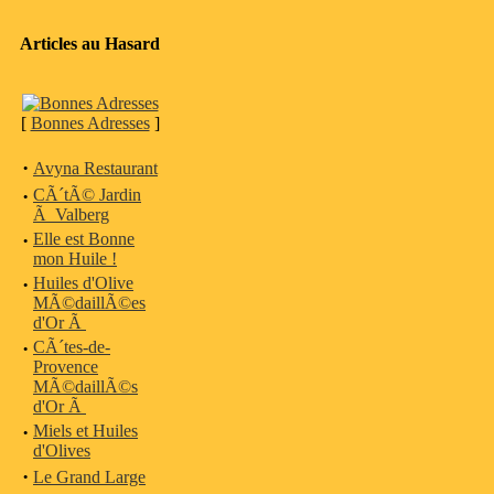
Articles au Hasard
[
Bonnes Adresses
]
·
Avyna Restaurant
·
CÃ´tÃ© Jardin
Ã Valberg
·
Elle est Bonne
mon Huile !
·
Huiles d'Olive
MÃ©daillÃ©es
d'Or Ã
·
CÃ´tes-de-
Provence
MÃ©daillÃ©s
d'Or Ã
·
Miels et Huiles
d'Olives
·
Le Grand Large