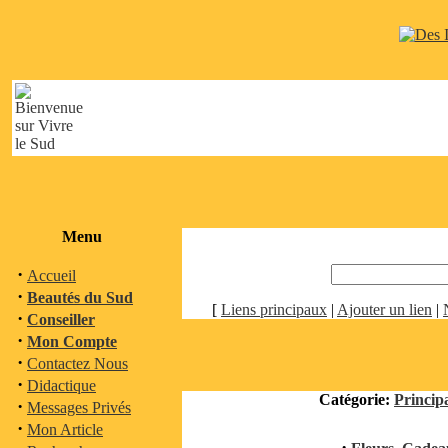
Menu
·
Accueil
·
Beautés du Sud
[
Liens principaux
|
Ajouter un lien
|
·
Conseiller
·
Mon Compte
·
Contactez Nous
·
Didactique
Catégorie:
Princip
·
Messages Privés
·
Mon Article
·