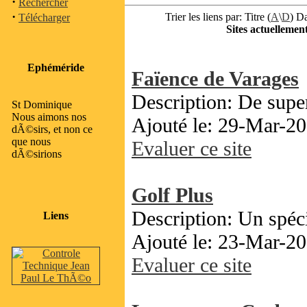
·
Rechercher
·
Trier les liens par: Titre (
A
\
D
) Da
Télécharger
Sites actuellement
Ephéméride
Faïence de Varages
Description: De supe
St Dominique
Nous aimons nos
Ajouté le: 29-Mar-20
dÃ©sirs, et non ce
que nous
Evaluer ce site
dÃ©sirions
Golf Plus
Description: Un spéci
Liens
Ajouté le: 23-Mar-20
Evaluer ce site