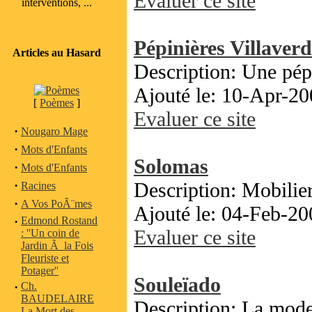
Evaluer ce site
interventions, ...
Pépinières Villaver
Articles au Hasard
Description: Une pépi
Ajouté le: 10-Apr-20
[
Poèmes
]
Evaluer ce site
·
Nougaro Mage
·
Mots d'Enfants
Solomas
·
Mots d'Enfants
·
Description: Mobilier 
Racines
·
A Vos PoÃ¨mes
Ajouté le: 04-Feb-20
·
Edmond Rostand
Evaluer ce site
: ''Un coin de
Jardin Ã la Fois
Fleuriste et
Potager''
Souleïado
·
Ch.
BAUDELAIRE
Description: La mod
La Mort des