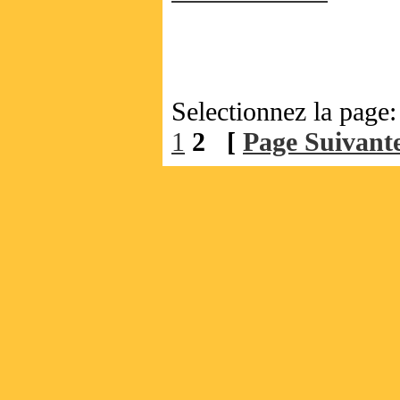
Selectionnez la pag
1
2
[
Page Suivant