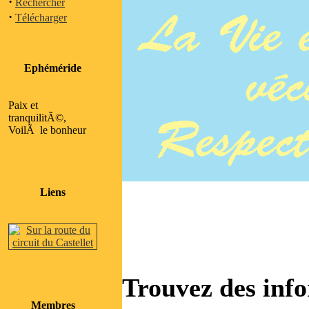
·
Rechercher
·
Télécharger
Ephéméride
Paix et
tranquilitÃ©,
VoilÃ le bonheur
Liens
Trouvez des info
Membres