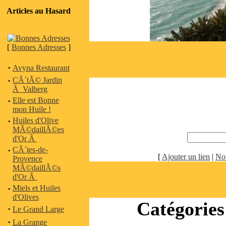
Articles au Hasard
[
Bonnes Adresses
]
·
Avyna Restaurant
·
CÃ´tÃ© Jardin
Ã Valberg
·
Elle est Bonne
mon Huile !
·
Huiles d'Olive
MÃ©daillÃ©es
d'Or Ã
·
CÃ´tes-de-
[
Ajouter un lien
|
No
Provence
MÃ©daillÃ©s
d'Or Ã
·
Miels et Huiles
d'Olives
Catégories 
·
Le Grand Large
·
La Grange