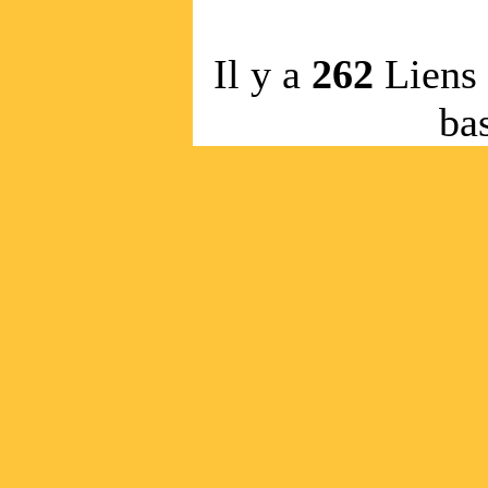
Il y a
262
Liens
ba