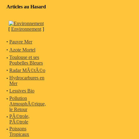
Articles au Hasard
[
Environnement
]
·
Pauvre Mer
·
Azote Mortel
·
Toulouse et ses
Poubelles Bleues
·
Radar MÃ©tÃ©o
·
Hydrocarbures en
Mer
·
Lessives Bio
·
Pollution
AtmosphÃ©rique,
le Retour
·
PÃ©trole,
PÃ©trole
·
Poissons
Tropicaux