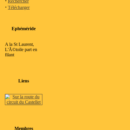
·
Rechercher
·
Télécharger
Ephéméride
A la St Laurent,
L'Ã©toile part en
filant
Liens
Membres