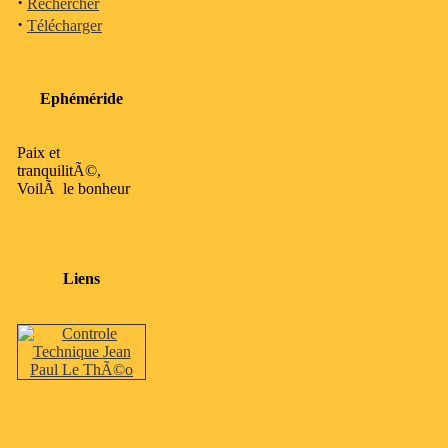
·
Rechercher
·
Télécharger
Ephéméride
Paix et
tranquilitÃ©,
VoilÃ le bonheur
Liens