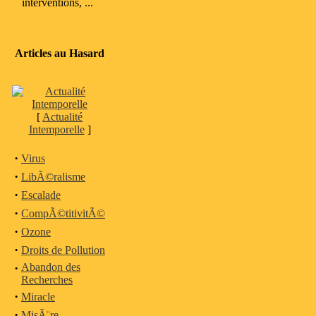
interventions, ...
Articles au Hasard
[
Actualité
Intemporelle
]
·
Virus
·
LibÃ©ralisme
·
Escalade
·
CompÃ©titivitÃ©
·
Ozone
·
Droits de Pollution
·
Abandon des
Recherches
·
Miracle
·
MisÃ¨re