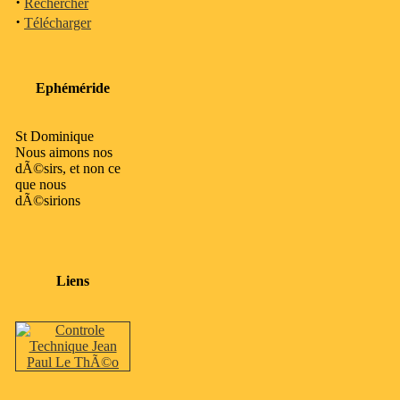
·
Rechercher
·
Télécharger
Ephéméride
St Dominique
Nous aimons nos
dÃ©sirs, et non ce
que nous
dÃ©sirions
Liens