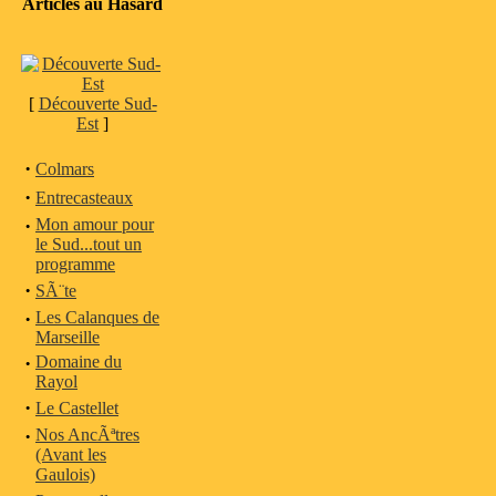
Articles au Hasard
[
Découverte Sud-
Est
]
·
Colmars
·
Entrecasteaux
·
Mon amour pour
le Sud...tout un
programme
·
SÃ¨te
·
Les Calanques de
Marseille
·
Domaine du
Rayol
·
Le Castellet
·
Nos AncÃªtres
(Avant les
Gaulois)