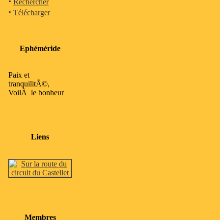
·
Rechercher
·
Télécharger
Ephéméride
Paix et
tranquilitÃ©,
VoilÃ le bonheur
Liens
Membres