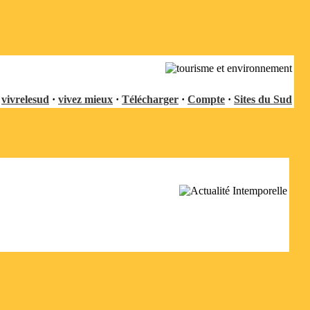
vivrelesud
·
vivez mieux
·
Télécharger
·
Compte
·
Sites du Sud