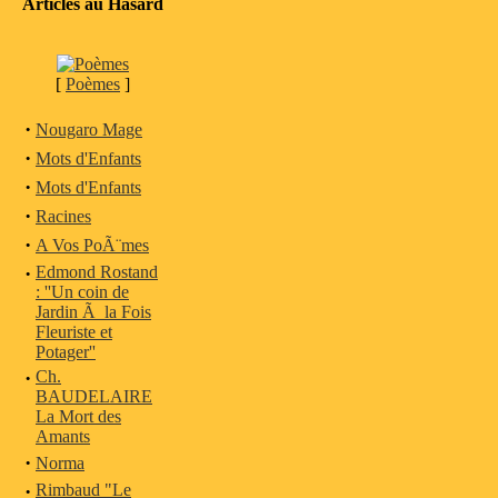
Articles au Hasard
[
Poèmes
]
·
Nougaro Mage
·
Mots d'Enfants
·
Mots d'Enfants
·
Racines
·
A Vos PoÃ¨mes
·
Edmond Rostand
: ''Un coin de
Jardin Ã la Fois
Fleuriste et
Potager''
·
Ch.
BAUDELAIRE
La Mort des
Amants
·
Norma
·
Rimbaud "Le