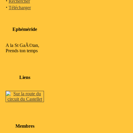
·
Rechercher
·
Télécharger
Ephéméride
A la St GaÃ©tan,
Prends ton temps
Liens
Membres