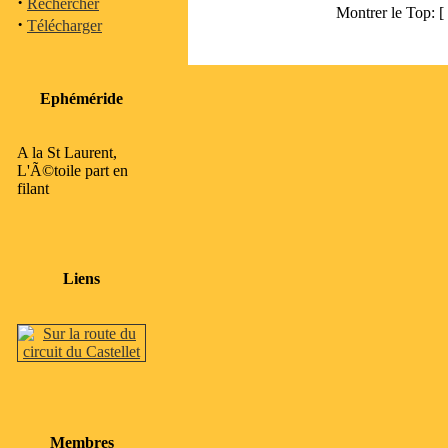
·
Rechercher
Montrer le Top: [
·
Télécharger
Ephéméride
A la St Laurent,
L'Ã©toile part en
filant
Liens
Membres