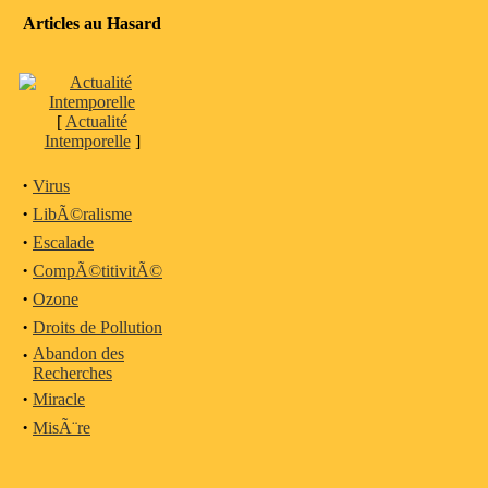
Articles au Hasard
[
Actualité
Intemporelle
]
·
Virus
·
LibÃ©ralisme
·
Escalade
·
CompÃ©titivitÃ©
·
Ozone
·
Droits de Pollution
·
Abandon des
Recherches
·
Miracle
·
MisÃ¨re