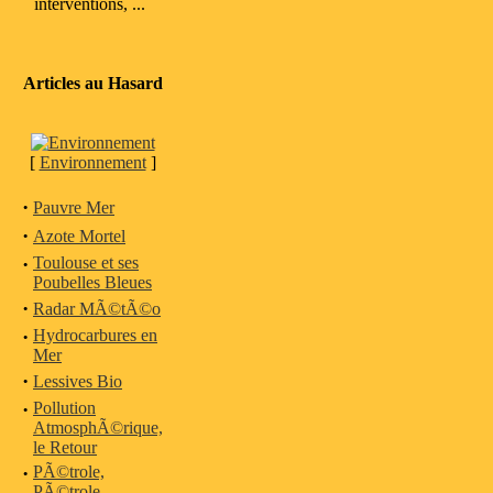
interventions, ...
Articles au Hasard
[
Environnement
]
·
Pauvre Mer
·
Azote Mortel
·
Toulouse et ses
Poubelles Bleues
·
Radar MÃ©tÃ©o
·
Hydrocarbures en
Mer
·
Lessives Bio
·
Pollution
AtmosphÃ©rique,
le Retour
·
PÃ©trole,
PÃ©trole