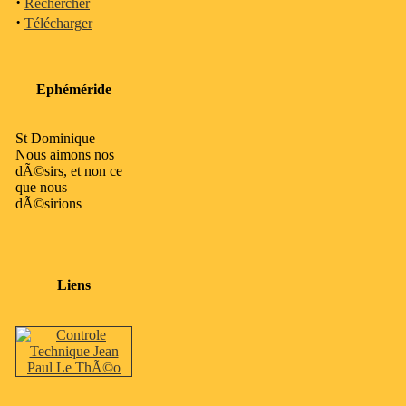
·
Rechercher
·
Télécharger
Ephéméride
St Dominique
Nous aimons nos
dÃ©sirs, et non ce
que nous
dÃ©sirions
Liens