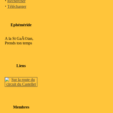
·
Rechercher
·
Télécharger
Ephéméride
A la St GaÃ©tan,
Prends ton temps
Liens
Membres