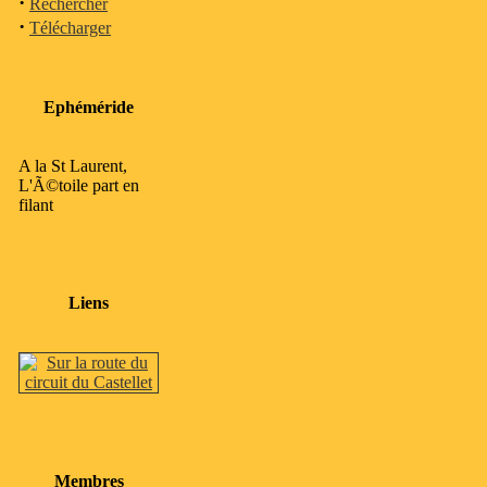
·
Rechercher
·
Télécharger
Ephéméride
A la St Laurent,
L'Ã©toile part en
filant
Liens
Membres