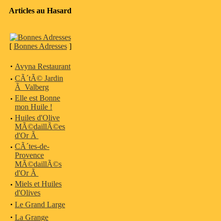
Articles au Hasard
[
Bonnes Adresses
]
·
Avyna Restaurant
·
CÃ´tÃ© Jardin
Ã Valberg
·
Elle est Bonne
mon Huile !
·
Huiles d'Olive
MÃ©daillÃ©es
d'Or Ã
·
CÃ´tes-de-
Provence
MÃ©daillÃ©s
d'Or Ã
·
Miels et Huiles
d'Olives
·
Le Grand Large
·
La Grange