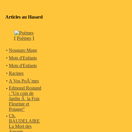
Articles au Hasard
[
Poèmes
]
·
Nougaro Mage
·
Mots d'Enfants
·
Mots d'Enfants
·
Racines
·
A Vos PoÃ¨mes
·
Edmond Rostand
: ''Un coin de
Jardin Ã la Fois
Fleuriste et
Potager''
·
Ch.
BAUDELAIRE
La Mort des
Amants