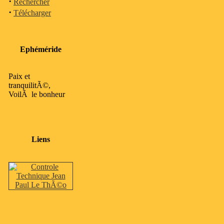
·
Rechercher
·
Télécharger
Ephéméride
Paix et
tranquilitÃ©,
VoilÃ le bonheur
Liens