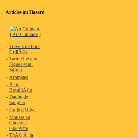
Articles au Hasard
[
Art Culinaire
]
·
Travers de Porc
GrillÃ©s
·
Tarte Fine aux
Figues et au
Safran
·
Aromates
·
Å’ufs
BrouillÃ©s
·
Daube de
Sanglier
·
Huile d'Olive
·
Mousse au
Chocolat
GlacÃ©e
·
ThÃ© Ã la