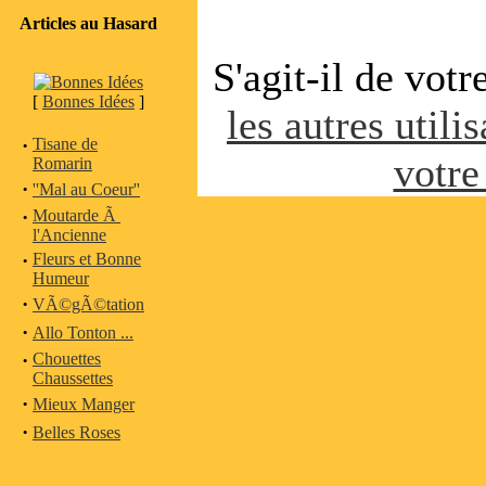
Articles au Hasard
S'agit-il de vot
[
Bonnes Idées
]
les autres utili
·
Tisane de
votre
Romarin
·
''Mal au Coeur''
·
Moutarde Ã
l'Ancienne
·
Fleurs et Bonne
Humeur
·
VÃ©gÃ©tation
·
Allo Tonton ...
·
Chouettes
Chaussettes
·
Mieux Manger
·
Belles Roses