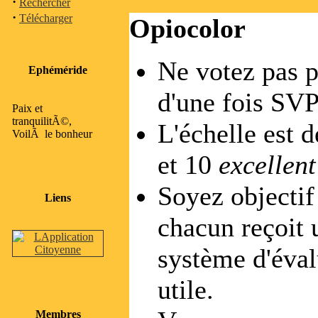
·
Rechercher
·
Télécharger
Opiocolor
Ne votez pas p
Ephéméride
d'une fois SVP
Paix et
tranquilitÃ©,
L'échelle est d
VoilÃ le bonheur
et 10
excellen
Soyez objectif 
Liens
chacun reçoit 
système d'évalu
utile.
Membres