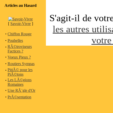
Articles au Hasard
S'agit-il de vot
[
Savoir-Vivre
]
les autres utili
·
Chiffon Rouge
votre
·
Poubelles
·
RÃ©troviseurs
Factices ?
·
Voeux Pieux ?
·
Routiers Sympas
·
PitiÃ© pour les
PiÃ©tons
·
Les LÃ©gions
Romaines
·
Une RÃ¨gle d'Or
·
PrÃ©sentation