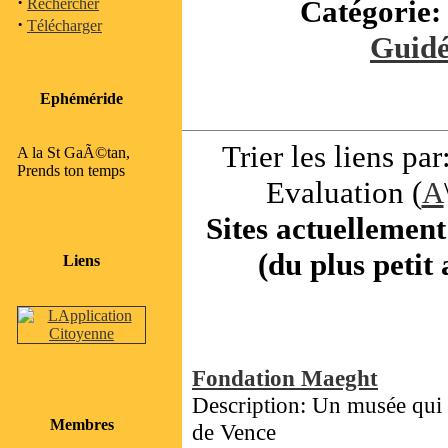
·
Catégorie
Rechercher
·
Télécharger
Guidé
Ephéméride
Trier les liens par:
A la St GaÃ©tan,
Prends ton temps
Evaluation (
A
Sites actuellement
(du plus petit
Liens
Fondation Maeght
Description: Un musée qui m
Membres
de Vence