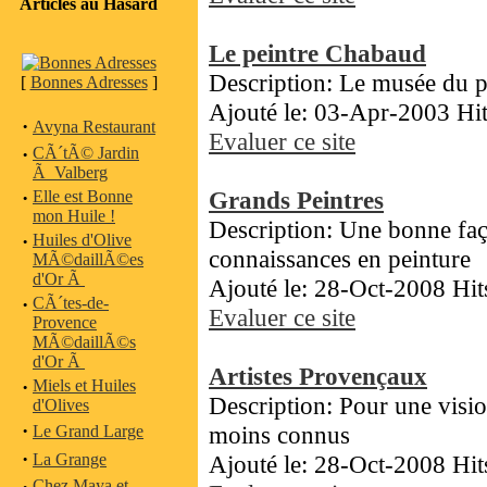
Articles au Hasard
Le peintre Chabaud
Description: Le musée du p
[
Bonnes Adresses
]
Ajouté le: 03-Apr-2003 Hi
·
Avyna Restaurant
Evaluer ce site
·
CÃ´tÃ© Jardin
Ã Valberg
Grands Peintres
·
Elle est Bonne
mon Huile !
Description: Une bonne faç
·
Huiles d'Olive
connaissances en peinture
MÃ©daillÃ©es
d'Or Ã
Ajouté le: 28-Oct-2008 Hit
·
CÃ´tes-de-
Evaluer ce site
Provence
MÃ©daillÃ©s
d'Or Ã
Artistes Provençaux
·
Miels et Huiles
Description: Pour une visio
d'Olives
·
moins connus
Le Grand Large
·
La Grange
Ajouté le: 28-Oct-2008 Hit
Chez Maya et