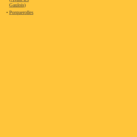
Gaulois)
·
Porquerolles