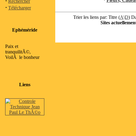
·
Fleurs, Cadeau
Rechercher
·
Télécharger
Trier les liens par: Titre (
A
\
D
) Da
Sites actuellement
Ephéméride
Paix et
tranquilitÃ©,
VoilÃ le bonheur
Liens