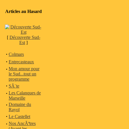
Articles au Hasard
[
Découverte Sud-
Est
]
·
Colmars
·
Entrecasteaux
·
Mon amour pour
le Sud...tout un
programme
·
SÃ¨te
·
Les Calanques de
Marseille
·
Domaine du
Rayol
·
Le Castellet
·
Nos AncÃªtres
(Avant les