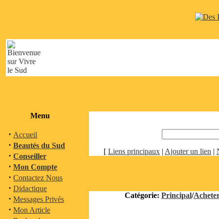
Menu
·
Accueil
·
Beautés du Sud
[
Liens principaux
|
Ajouter un lien
|
·
Conseiller
·
Mon Compte
·
Contactez Nous
·
Didactique
Catégorie:
Principal
/
Acheter
·
Messages Privés
·
Mon Article