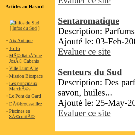
Evaluer ce site
Articles au Hasard
Sentaromatique
[
Infos du Sud
]
Description: Parfums
Ajouté le: 03-Feb-20
·
Aix Antique
·
16 16
Evaluer ce site
·
MÃ©diathÃ¨que
JosÃ© Cabanis
·
Ville LumiÃ¨re
Senteurs du Sud
·
Mission Biospace
Description: Des par
·
Les principaux
MarchÃ©s
savon, huiles...
·
Le Pont du Gard
Ajouté le: 25-May-2
·
DÃ©broussaillez
Evaluer ce site
·
Piscines en
SÃ©curitÃ©