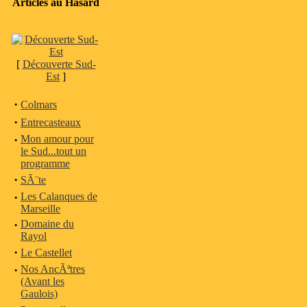
Articles au Hasard
[
Découverte Sud-
Est
]
·
Colmars
·
Entrecasteaux
·
Mon amour pour
le Sud...tout un
programme
·
SÃ¨te
·
Les Calanques de
Marseille
·
Domaine du
Rayol
·
Le Castellet
·
Nos AncÃªtres
(Avant les
Gaulois)